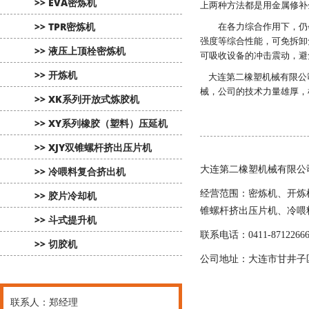
>> EVA密炼机
上两种方法都是用金属修补
>> TPR密炼机
在各力综合作用下，仍会
强度等综合性能，可免拆卸
>> 液压上顶栓密炼机
可吸收设备的冲击震动，避
>> 开炼机
大连第二橡塑机械有限公司
械，公司的技术力量雄厚，
>> XK系列开放式炼胶机
>> XY系列橡胶（塑料）压延机
>> XJY双锥螺杆挤出压片机
大连第二橡塑机械有限公
>> 冷喂料复合挤出机
经营范围：
密炼机
、
开炼
>> 胶片冷却机
锥螺杆挤出压片机、冷喂
>> 斗式提升机
联系电话：0411-87122666 /
>> 切胶机
公司地址：大连市甘井子
联系人：郑经理