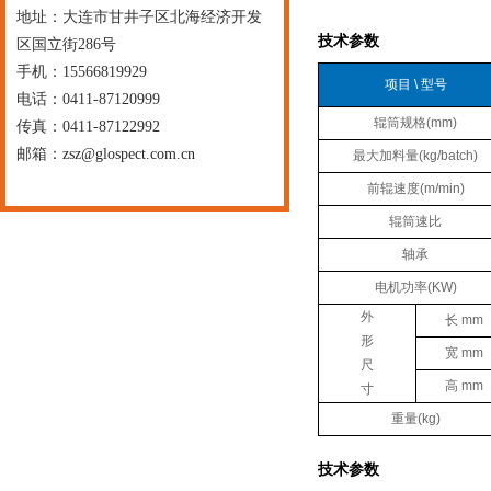
地址：大连市甘井子区北海经济开发
技术参数
区国立街286号
手机：15566819929
项目 \ 型号
电话：0411-87120999
辊筒规格(mm)
传真：0411-87122992
邮箱：
zsz@glospect.com.cn
最大加料量(kg/batch)
前辊速度(m/min)
辊筒速比
轴承
电机功率(KW)
外
长 mm
形
宽 mm
尺
高 mm
寸
重量(kg)
技术参数