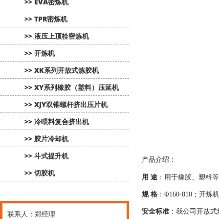
>> EVA密炼机
>> TPR密炼机
>> 液压上顶栓密炼机
>> 开炼机
>> XK系列开放式炼胶机
>> XY系列橡胶（塑料）压延机
>> XJY双锥螺杆挤出压片机
>> 冷喂料复合挤出机
>> 胶片冷却机
>> 斗式提升机
产品介绍：
>> 切胶机
用 途
：用于橡胶、塑料等
规 格
：Φ160-810；
安全标准
：我公司开放式炼
联系人：郑经理