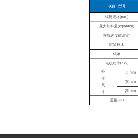
项目 \ 型号
辊筒规格(mm)
最大加料量(kg/batch)
前辊速度(m/min)
辊筒速比
轴承
电机功率(KW)
外
长 mm
形
宽 mm
尺
高 mm
寸
重量(kg)