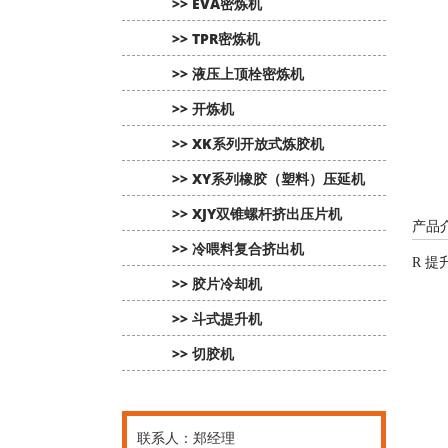
>> EVA密炼机
>> TPR密炼机
>> 液压上顶栓密炼机
>> 开炼机
>> XK系列开放式炼胶机
>> XY系列橡胶（塑料）压延机
>> XJY双锥螺杆挤出压片机
产品
>> 冷喂料复合挤出机
R 提
>> 胶片冷却机
>> 斗式提升机
>> 切胶机
联系人：郑经理